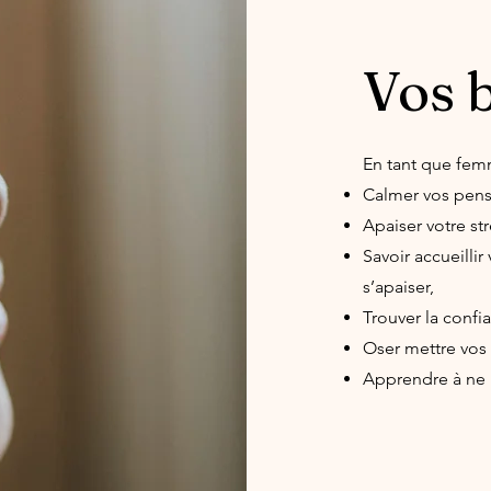
Vos 
En tant que fem
Calmer vos pens
Apaiser votre str
Savoir accueillir
s’apaiser,
Trouver la confi
Oser mettre vos l
Apprendre à ne 