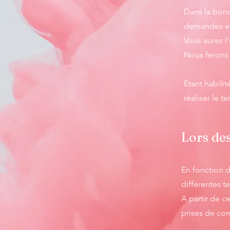
Dans la bonn
demandes et 
Vous aurez l
Nous ferons 
Etant habili
réaliser le t
Lors des
En fonction d
différentes 
A partir de c
prises de co