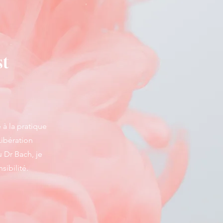
st
 à la pratique
ibération
u Dr Bach, je
ibilité.