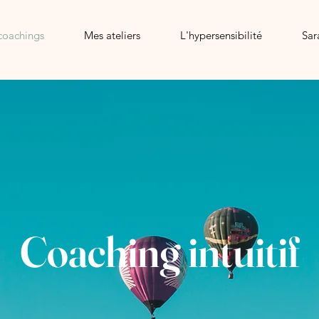
coachings
Mes ateliers
L'hypersensibilité
Sar
Coaching intuitif