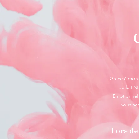
C
Grâce à mon i
de la PNL
Emotionnelle
vous ac
Lors de