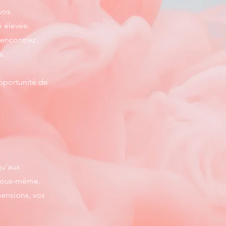
vos
é élevée.
rencontrez.
s.
opportunité de
qu’aux
 vous-même.
hensions, vos