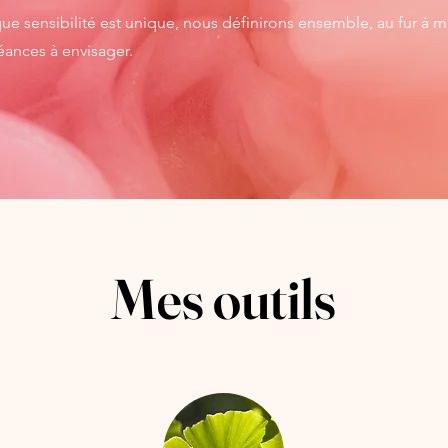
 sensibilité est unique, nous définirons ensemble, au fur à m
ances à envisager.
Mes outils