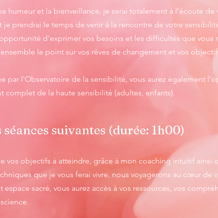
e humeur et la bienveillance, je serai totalement à l’écoute de 
je prendrai le temps de venir à la rencontre de votre sensibilit
’opportunité d’exprimer vos besoins et les difficultés que vous 
ensemble le point sur vos rêves de changement et vos objectif
tée par l'Observatoire de la sensibilité, vous aurez également l'
est complet de la haute sensibilité (adultes, enfants).
 séances suivantes (durée: 1h00)
e vos objectifs à atteindre, grâce à mon coaching intuitif ainsi 
techniques que je vous ferai vivre, nous voyagerons au cœur de
et espace sacré, vous aurez accès à vos ressources, vos compré
nscience.